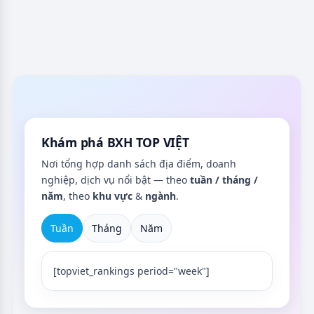
Khám phá BXH TOP VIỆT
Nơi tổng hợp danh sách địa điểm, doanh
nghiệp, dịch vụ nổi bật — theo
tuần / tháng /
năm
, theo
khu vực
&
ngành
.
Tuần
Tháng
Năm
[topviet_rankings period="week"]